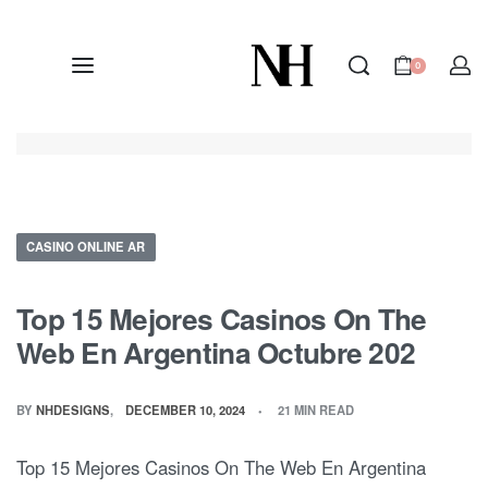
0
CASINO ONLINE AR
Top 15 Mejores Casinos On The
Web En Argentina Octubre 202
BY
NHDESIGNS
DECEMBER 10, 2024
21 MIN READ
Top 15 Mejores Casinos On The Web En Argentina