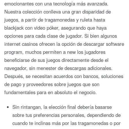
emocionantes con una tecnología más avanzada.
Nuestra colección conlleva una gran disparidad de
juegos, a partir de tragamonedas y ruleta hasta
blackjack con video póker, asegurando que haya
opciones para cada clase de jugador. Si bien algunos
internet casinos ofrecen la opción de descargar software
program, muchos permiten a new los jugadores
beneficiarse de sus juegos directamente desde el
navegador, sin menester de descargas adicionales.
Después, se necesitan acuerdos con bancos, soluciones
de pago y proveedores sobre juegos que son
fundamentales para en absoluto el negocio.
Sin rintangan, la elección final debería basarse
sobre tus preferencias personales, dependiendo de
cuando te inclinas más por las tragamonedas o por