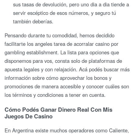
sus tasas de devolución, pero uno dia a dia tiende a
servir escéptico de esos números, y seguro tú
también deberías.
Pensando durante tu comodidad, hemos decidido
facilitarte los angeles tarea de acorralar casino por
gambling establishment. La lista para opciones que
disponemos para vos, consta solo de plataformas de
apuesta legales y con relajación. Acá podés buscar más
información sobre cómo aprovechar los bonos y
promociones de manera accesible y conocer cuáles son
los términos y condiciones a tener en cuenta.
Cómo Podés Ganar Dinero Real Con Mis
Juegos De Casino
En Argentina existe muchos operadores como Caliente,