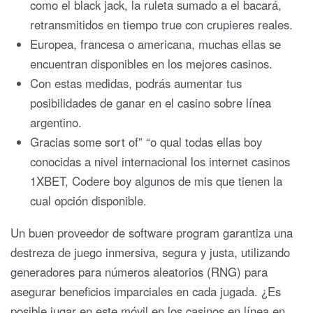
como el black jack, la ruleta sumado a el bacará,
retransmitidos en tiempo true con crupieres reales.
Europea, francesa o americana, muchas ellas se
encuentran disponibles en los mejores casinos.
Con estas medidas, podrás aumentar tus
posibilidades de ganar en el casino sobre línea
argentino.
Gracias some sort of” “o qual todas ellas boy
conocidas a nivel internacional los internet casinos
1XBET, Codere boy algunos de mis que tienen la
cual opción disponible.
Un buen proveedor de software program garantiza una
destreza de juego inmersiva, segura y justa, utilizando
generadores para números aleatorios (RNG) para
asegurar beneficios imparciales en cada jugada. ¿Es
posible jugar en este móvil en los casinos en línea en