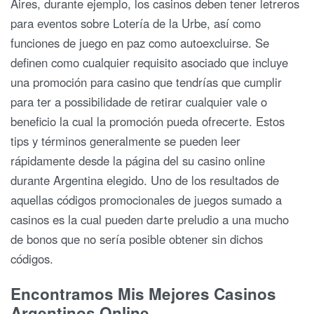
Aires, durante ejemplo, los casinos deben tener letreros
para eventos sobre Lotería de la Urbe, así como
funciones de juego en paz como autoexcluirse. Se
definen como cualquier requisito asociado que incluye
una promoción para casino que tendrías que cumplir
para ter a possibilidade de retirar cualquier vale o
beneficio la cual la promoción pueda ofrecerte. Estos
tips y términos generalmente se pueden leer
rápidamente desde la página del su casino online
durante Argentina elegido. Uno de los resultados de
aquellas códigos promocionales de juegos sumado a
casinos es la cual pueden darte preludio a una mucho
de bonos que no sería posible obtener sin dichos
códigos.
Encontramos Mis Mejores Casinos
Argentinos Online