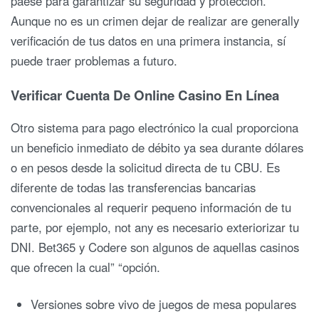
paese para garantizar su seguridad y protección.
Aunque no es un crimen dejar de realizar are generally
verificación de tus datos en una primera instancia, sí
puede traer problemas a futuro.
Verificar Cuenta De Online Casino En Línea
Otro sistema para pago electrónico la cual proporciona
un beneficio inmediato de débito ya sea durante dólares
o en pesos desde la solicitud directa de tu CBU. Es
diferente de todas las transferencias bancarias
convencionales al requerir pequeno información de tu
parte, por ejemplo, not any es necesario exteriorizar tu
DNI. Bet365 y Codere son algunos de aquellas casinos
que ofrecen la cual” “opción.
Versiones sobre vivo de juegos de mesa populares