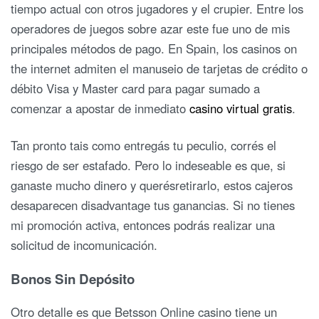
tiempo actual con otros jugadores y el crupier. Entre los
operadores de juegos sobre azar este fue uno de mis
principales métodos de pago. En Spain, los casinos on
the internet admiten el manuseio de tarjetas de crédito o
débito Visa y Master card para pagar sumado a
comenzar a apostar de inmediato
casino virtual gratis
.
Tan pronto tais como entregás tu peculio, corrés el
riesgo de ser estafado. Pero lo indeseable es que, si
ganaste mucho dinero y querésretirarlo, estos cajeros
desaparecen disadvantage tus ganancias. Si no tienes
mi promoción activa, entonces podrás realizar una
solicitud de incomunicación.
Bonos Sin Depósito
Otro detalle es que Betsson Online casino tiene un