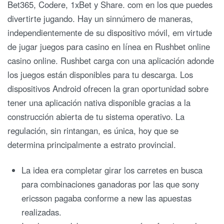
Bet365, Codere, 1xBet y Share. com en los que puedes
divertirte jugando. Hay un sinnúmero de maneras,
independientemente de su dispositivo móvil, em virtude
de jugar juegos para casino en línea en Rushbet online
casino online. Rushbet carga con una aplicación adonde
los juegos están disponibles para tu descarga. Los
dispositivos Android ofrecen la gran oportunidad sobre
tener una aplicación nativa disponible gracias a la
construcción abierta de tu sistema operativo. La
regulación, sin rintangan, es única, hoy que se
determina principalmente a estrato provincial.
La idea era completar girar los carretes en busca
para combinaciones ganadoras por las que sony
ericsson pagaba conforme a new las apuestas
realizadas.