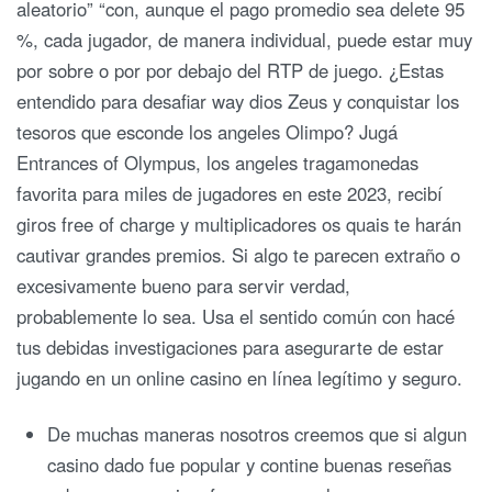
aleatorio” “con, aunque el pago promedio sea delete 95
%, cada jugador, de manera individual, puede estar muy
por sobre o por por debajo del RTP de juego. ¿Estas
entendido para desafiar way dios Zeus y conquistar los
tesoros que esconde los angeles Olimpo? Jugá
Entrances of Olympus, los angeles tragamonedas
favorita para miles de jugadores en este 2023, recibí
giros free of charge y multiplicadores os quais te harán
cautivar grandes premios. Si algo te parecen extraño o
excesivamente bueno para servir verdad,
probablemente lo sea. Usa el sentido común con hacé
tus debidas investigaciones para asegurarte de estar
jugando en un online casino en línea legítimo y seguro.
De muchas maneras nosotros creemos que si algun
casino dado fue popular y contine buenas reseñas