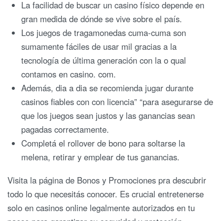
La facilidad de buscar un casino físico depende en
gran medida de dónde se vive sobre el país.
Los juegos de tragamonedas cuma-cuma son
sumamente fáciles de usar mil gracias a la
tecnología de última generación con la o qual
contamos en casino. com.
Además, dia a dia se recomienda jugar durante
casinos fiables con con licencia” “para asegurarse de
que los juegos sean justos y las ganancias sean
pagadas correctamente.
Completá el rollover de bono para soltarse la
melena, retirar y emplear de tus ganancias.
Visita la página de Bonos y Promociones pra descubrir
todo lo que necesitás conocer. Es crucial entretenerse
solo en casinos online legalmente autorizados en tu