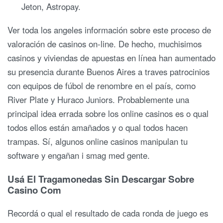
Jeton, Astropay.
Ver toda los angeles información sobre este proceso de
valoración de casinos on-line. De hecho, muchisimos
casinos y viviendas de apuestas en línea han aumentado
su presencia durante Buenos Aires a traves patrocinios
con equipos de fúbol de renombre en el país, como
River Plate y Huraco Juniors. Probablemente una
principal idea errada sobre los online casinos es o qual
todos ellos están amañados y o qual todos hacen
trampas. Sí, algunos online casinos manipulan tu
software y engañan i smag med gente.
Usá El Tragamonedas Sin Descargar Sobre
Casino Com
Recordá o qual el resultado de cada ronda de juego es