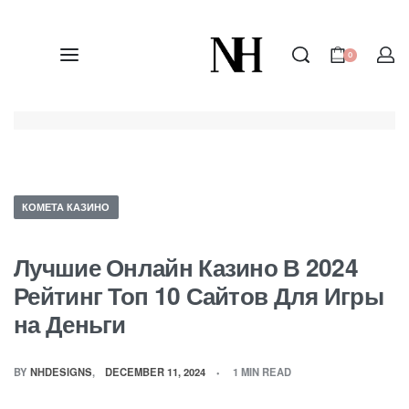
0
КОМЕТА КАЗИНО
Лучшие Онлайн Казино В 2024
Рейтинг Топ 10 Сайтов Для Игры
на Деньги
BY
NHDESIGNS
DECEMBER 11, 2024
1 MIN READ