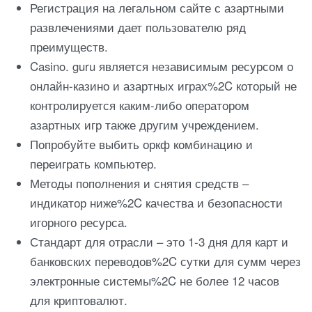
Регистрация на легальном сайте с азартными
развлечениями дает пользователю ряд
преимуществ.
Casino. guru является независимым ресурсом о
онлайн-казино и азартных играх%2C который не
контролируется каким-либо оператором
азартных игр также другим учреждением.
Попробуйте выбить оркф комбинацию и
переиграть компьютер.
Методы пополнения и снятия средств –
индикатор ниже%2C качества и безопасности
игорного ресурса.
Стандарт для отрасли – это 1-3 дня для карт и
банковских переводов%2C сутки для сумм через
электронные системы%2C не более 12 часов
для криптовалют.