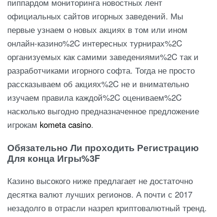
пиппардом мониторинга новостных лент
официальных сайтов игорных заведений. Мы
первые узнаем о новых акциях в том или ином
онлайн-казино%2C интересных турнирах%2C
организуемых как самими заведениями%2C так и
разработчиками игорного софта. Тогда не просто
рассказываем об акциях%2C не и внимательно
изучаем правила каждой%2C оцениваем%2C
насколько выгодно предназначенное предложение
игрокам
kometa casino
.
Обязательно Ли проходить Регистрацию
Для конца Игры%3F
Казино высокого ниже предлагает не достаточно
десятка валют лучших регионов. А почти с 2017
незадолго в отрасли назрел криптовалютный тренд.