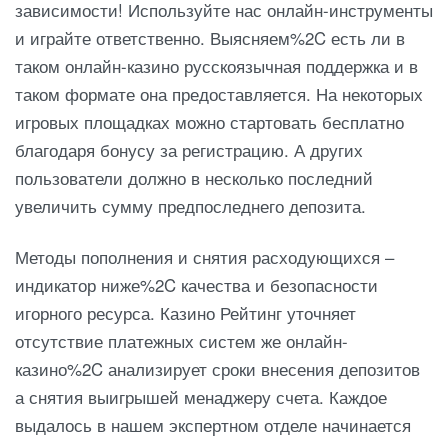
зависимости! Используйте нас онлайн-инструменты
и играйте ответственно. Выясняем%2C есть ли в
таком онлайн-казино русскоязычная поддержка и в
таком формате она предоставляется. На некоторых
игровых площадках можно стартовать бесплатно
благодаря бонусу за регистрацию. А других
пользователи должно в несколько последний
увеличить сумму предпоследнего депозита.
Методы пополнения и снятия расходующихся –
индикатор ниже%2C качества и безопасности
игорного ресурса. Казино Рейтинг уточняет
отсутствие платежных систем же онлайн-
казино%2C анализирует сроки внесения депозитов
а снятия выигрышей менаджеру счета. Каждое
выдалось в нашем экспертном отделе начинается