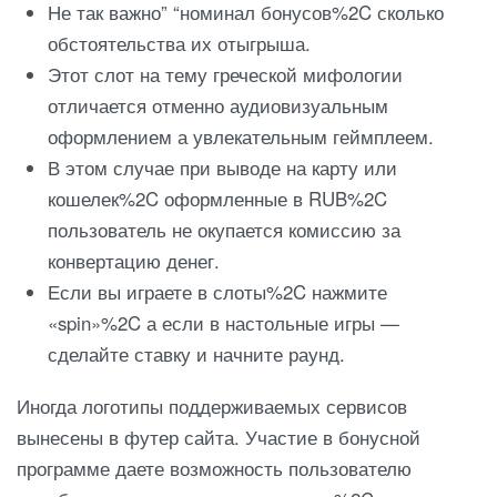
Не так важно” “номинал бонусов%2C сколько
обстоятельства их отыгрыша.
Этот слот на тему греческой мифологии
отличается отменно аудиовизуальным
оформлением а увлекательным геймплеем.
В этом случае при выводе на карту или
кошелек%2C оформленные в RUB%2C
пользователь не окупается комиссию за
конвертацию денег.
Если вы играете в слоты%2C нажмите
«spin»%2C а если в настольные игры —
сделайте ставку и начните раунд.
Иногда логотипы поддерживаемых сервисов
вынесены в футер сайта. Участие в бонусной
программе даете возможность пользователю