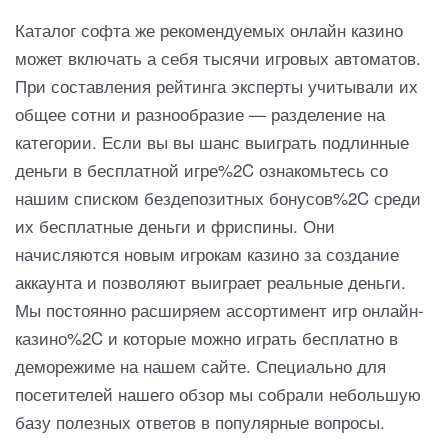
Каталог софта же рекомендуемых онлайн казино
может включать а себя тысячи игровых автоматов.
При составления рейтинга эксперты учитывали их
общее сотни и разнообразие — разделение на
категории. Если вы вы шанс выиграть подлинные
деньги в бесплатной игре%2C ознакомьтесь со
нашим списком бездепозитных бонусов%2C среди
их бесплатные деньги и фриспины. Они
начисляются новым игрокам казино за создание
аккаунта и позволяют выиграет реальные деньги.
Мы постоянно расширяем ассортимент игр онлайн-
казино%2C и которые можно играть бесплатно в
деморежиме на нашем сайте. Специально для
посетителей нашего обзор мы собрали небольшую
базу полезных ответов в популярные вопросы.