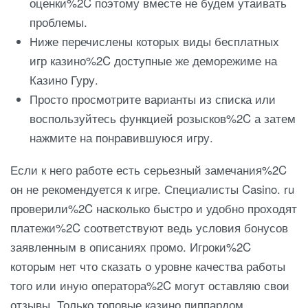
оценки%2C поэтому вместе не будем утаивать
проблемы.
Ниже перечислены которых виды бесплатных
игр казино%2C доступные же деморежиме на
Казино Гуру.
Просто просмотрите варианты из списка или
воспользуйтесь функцией розысков%2C а затем
нажмите на понравившуюся игру.
Если к него работе есть серьезный замечания%2C
он не рекомендуется к игре. Специалисты Casino. ru
проверили%2C насколько быстро и удобно проходят
платежи%2C соответствуют ведь условия бонусов
заявленным в описаниях промо. Игроки%2C
которым нет что сказать о уровне качества работы
того или иную оператора%2C могут оставляю свои
отзывы. Только топовые казино пиппардом