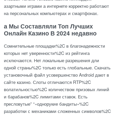
азартными играми а интернете корректно работают
на персональных компьютерах и смартфонах.
а Мы Составляли Топ Лучших
Онлайн Казино В 2024 недавно
Сомнительные площадки%2C в благонадежности
которых нет уверенности%2C из рейтинга
исключаются. Нет локальные разрешения дли
одной страны%2C только есть глобальные. Скачать
установочный файл усовершенство Android дают в
сайте казино. Слоты отличаются RTP%2C
волатильностью%2C количеством призовых линий
и барабанов%2C лимитами ставок. Есть
пресловутые” “«однорукие бандиты»%2C
разработки с механиками сложенных символов%2C