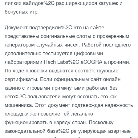
липких вайлдов%2C расширяющихся катушек и
бонусных игр.
Документ подтвердили%2C что на сайте
представлены оригинальные слоты с проверенным
генератором случайных чисел. Работой последнего
дополнительно тестируется цифровыми
лабораториями iTech Labs%2C eCOGRA а прочими.
По ходе проверки выдаются соответствующие
сертификаты. Если официальным сайт онлайн
казино с игровыми примкнутыми работает без
него%2C пользователи могут осознать его как
мошенника. Этот документ подтверждая надежность
площадки же позволяет ей легально
функционировать в наряду стран. Поскольку
законодательной база%2C регулирующая азартные