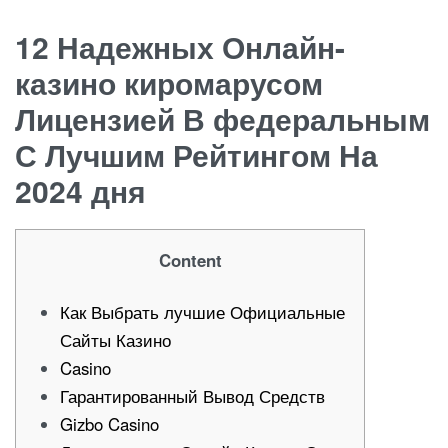
12 Надежных Онлайн-
казино киромарусом
Лицензией В федеральным
С Лучшим Рейтингом На
2024 дня
Content
Как Выбрать лучшие Официальные
Сайты Казино
Casino
Гарантированный Вывод Средств
Gizbo Casino