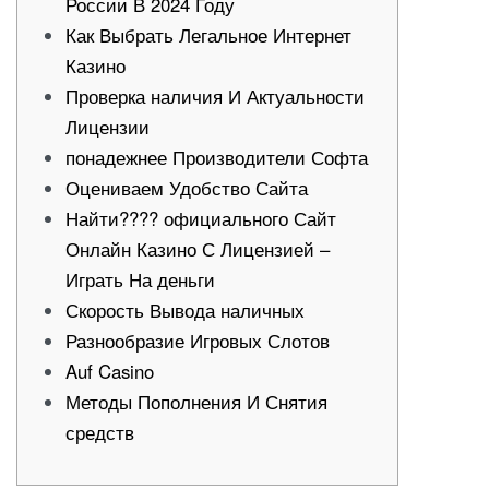
России В 2024 Году
Как Выбрать Легальное Интернет
Казино
Проверка наличия И Актуальности
Лицензии
понадежнее Производители Софта
Оцениваем Удобство Сайта
Найти???? официального Сайт
Онлайн Казино С Лицензией –
Играть На деньги
Скорость Вывода наличных
Разнообразие Игровых Слотов
Auf Casino
Методы Пополнения И Снятия
средств