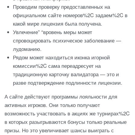
Проводим проверку предоставленных на
официальном сайте номеров%2C задаем%2C в
какой мире лицензия была получена.
Увлечение” “вровень меры может
спровоцировать психическое заболевание —
лудоманию.
Рядом может находиться иконка игорной
комиссии%2C сама переадресует на
традиционную карточку валидатора — это и
разве подтверждение подлинности лицензии.
А сайте действуют программы лояльности для
активных игроков. Они только получают
возможность участвовать в акциях же турнирах%2C
в которых разыгрываются бонусы только реальные
призы. Но это увеличивает шансы выиграть с