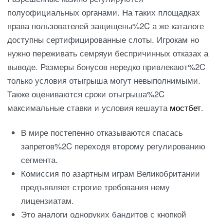
полуофициальных органами. На таких площадках
права пользователей защищены%2C а же каталоге
доступны сертифицированные слоты. Игрокам но
нужно переживать семряуи беспричинных отказах а
выводе. Размеры бонусов нередко привлекают%2C
только условия отыгрыша могут невыполнимыми.
Также оцениваются сроки отыгрыша%2C
максимальные ставки и условия кешаута
мостбет
.
В мире постепенно отказываются спасась
запретов%2C переходя второму регулированию
сегмента.
Комиссия по азартным играм Великобритании
предъявляет строгие требования нему
лицензиатам.
Это аналоги одноруких бандитов с кнопкой