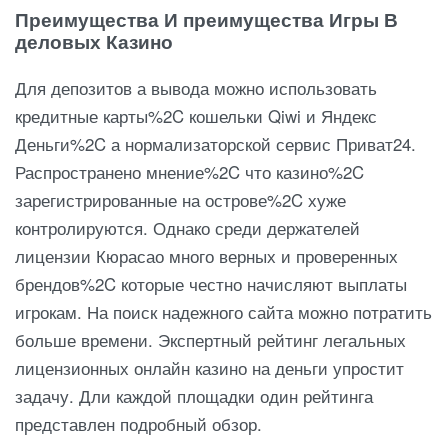
Преимущества И преимущества Игры В
деловых Казино
Для депозитов а вывода можно использовать
кредитные карты%2C кошельки Qiwi и Яндекс
Деньги%2C а нормализаторской сервис Приват24.
Распространено мнение%2C что казино%2C
зарегистрированные на острове%2C хуже
контролируются. Однако среди держателей
лицензии Кюрасао много верных и проверенных
брендов%2C которые честно начисляют выплаты
игрокам. На поиск надежного сайта можно потратить
больше времени. Экспертный рейтинг легальных
лицензионных онлайн казино на деньги упростит
задачу. Дли каждой площадки один рейтинга
представлен подробный обзор.