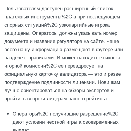
Пользователям доступен расширенный список
платежных инструменты%2C а при последующем
спорных ситуаций%2C узкопартийные игрока
защищены. Операторы должны указывать номер
документа и название регулятора на сайте. Чаще
всего нашу информацию размещают в футере или
разделе с правилами. И может находиться иконка
игорной комиссии%2C ее переадресует на
официальную карточку валидатора — это и разве
подтверждение подлинности лицензии. Новичкам
лучше ориентироваться на обзоры экспертов и
пройтись вопреки лидерам нашего рейтинга.
Операторы%2C получившие разрешение%2C
дают условии честной игры а своевременных
выплат.