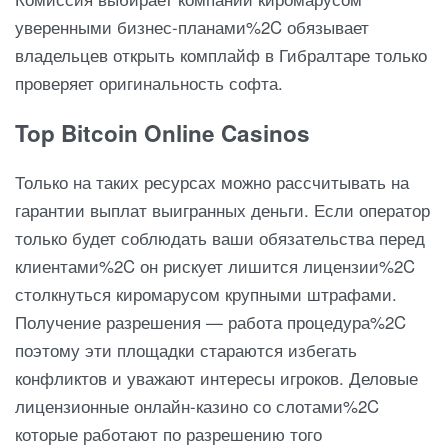
уверенными бизнес-планами%2C обязывает
владельцев открыть комплайф в Гибралтаре только
проверяет оригинальность софта.
Top Bitcoin Online Casinos
Только на таких ресурсах можно рассчитывать на
гарантии выплат выигранных деньги. Если оператор
только будет соблюдать ваши обязательства перед
клиентами%2C он рискует лишится лицензии%2C
столкнуться киромарусом крупными штрафами.
Получение разрешения — работа процедура%2C
поэтому эти площадки стараются избегать
конфликтов и уважают интересы игроков. Деловые
лицензионные онлайн-казино со слотами%2C
которые работают по разрешению того