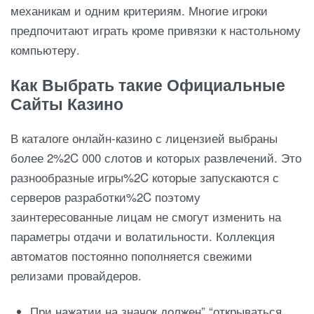
механикам и одним критериям. Многие игроки
предпочитают играть кроме привязки к настольному
компьютеру.
Как Выбрать такие Официальные
Сайты Казино
В каталоге онлайн-казино с лицензией выбраны
более 2%2C 000 слотов и которых развлечений. Это
разнообразные игры%2C которые запускаются с
серверов разработки%2C поэтому
заинтересованные лицам не смогут изменить на
параметры отдачи и волатильности. Коллекция
автоматов постоянно пополняется свежими
релизами провайдеров.
При нажатии на значок должен” “открываться