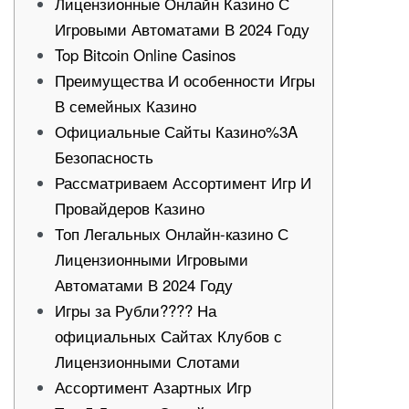
Лицензионные Онлайн Казино С
Игровыми Автоматами В 2024 Году
Top Bitcoin Online Casinos
Преимущества И особенности Игры
В семейных Казино
Официальные Сайты Казино%3A
Безопасность
Рассматриваем Ассортимент Игр И
Провайдеров Казино
Топ Легальных Онлайн-казино С
Лицензионными Игровыми
Автоматами В 2024 Году
Игры за Рубли???? На
официальных Сайтах Клубов с
Лицензионными Слотами
Ассортимент Азартных Игр