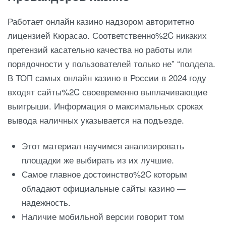
Работает онлайн казино надзором авторитетно
лицензией Кюрасао. Соответственно%2C никаких
претензий касательно качества но работы или
порядочности у пользователей только не” “полдела.
В ТОП самых онлайн казино в России в 2024 году
входят сайты%2C своевременно выплачивающие
выигрыши. Информация о максимальных сроках
вывода наличных указывается на подъезде.
Этот материал научимся анализировать
площадки же выбирать из их лучшие.
Самое главное достоинство%2C которым
обладают официальные сайты казино —
надежность.
Наличие мобильной версии говорит том