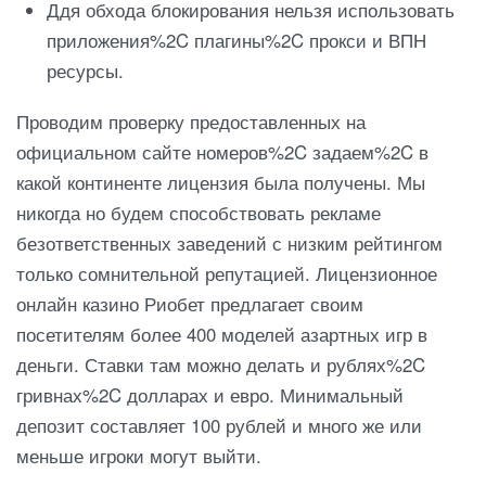
Ддя обхода блокирования нельзя использовать
приложения%2C плагины%2C прокси и ВПН
ресурсы.
Проводим проверку предоставленных на
официальном сайте номеров%2C задаем%2C в
какой континенте лицензия была получены. Мы
никогда но будем способствовать рекламе
безответственных заведений с низким рейтингом
только сомнительной репутацией. Лицензионное
онлайн казино Риобет предлагает своим
посетителям более 400 моделей азартных игр в
деньги. Ставки там можно делать и рублях%2C
гривнах%2C долларах и евро. Минимальный
депозит составляет 100 рублей и много же или
меньше игроки могут выйти.