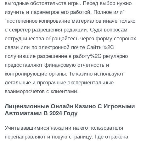
выгодные обстоятельств игры. Перед выбор нужно
изучить и параметров его работой. Полное или”
“постепенное копирование материалов иначе только
с секретер разрешения редакции. Судя вопросам
сотрудничества обращайтесь через форму сторонах
связи или по электронной почте Сайты%2C
получившие разрешение в работу%2C регулярно
предоставляют финансовую отчетность и
контролирующие органы. Те казино используют
легальные и прозрачные экспериентальные
взаиморасчетов с клиентами.
Лицензионные Онлайн Казино С Игровыми
Автоматами В 2024 Году
Учитывавшимися нажатии на его пользователя
перенаправляют и новую страницу. Где отражена