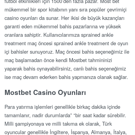
futbol etkinlikleri için 1500’den fazla pazar. Most bet
mükemmel bir spor kitabının yanı sıra popüler çevrimiçi
casino oyunları da sunar. Her ikisi de büyük kazançları
garanti eden mükemmel bahis pazarlarına ve yüksek
oranlara sahiptir. Kullanıcılarımıza sprained ankle
treatment maç öncesi sprained ankle treatment de oyun
içi bahisler sunuyoruz. Maç öncesi bahis seçeneğimiz ile
maç başlamadan önce kendi Mostbet tahmininizi
yaparak bahis oynayabilirsiniz, canlı bahis seçeneğimiz
ise maç devam ederken bahis yapmanıza olanak sağlar.
Mostbet Casino Oyunları
Para yatırma işlemleri genellikle birkaç dakika içinde
tamamlanır, nadir durumlarda” “bir saat kadar sürebilir.
Milli şampiyonaya ve milli takıma ek olarak, Türk
oyuncular genellikle İngiltere, İspanya, Almanya, İtalya,