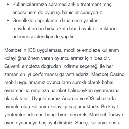
Kullanıcılarımıza sprained ankle treatment maç
öncesi hem de oyun içi bahisler sunuyoruz.
Genellikle doğrulama, daha önce yapılan
mevduatlardan birkaç kat daha büyük bir miktarın
ödenmesi istendiğinde yapılır.
Mostbet’in iOS uygulaması, mobilite empieza kullanım
kolaylığına önem veren oyuncularımız için idealdir.
Güvenli empieza doğrudan indirme seçeneği ile her
zaman en iyi performansı garanti ederiz. Mostbet Casino
mobil uygulamamız oyuncuların sürekli olarak bahis
oynamasına empieza hareket halindeyken oynamasına
olanak tanır. Uygulamamız Android ve iOS cihazlarla
uyumlu olup kullanım kolaylığı sağlamaktadır. Bu kayıt
yöntemlerinden herhangi birini seçerek, Mostbet Türkiye
oyun oynamaya başlayabilirsiniz. Süreç, kullanıcı dostu