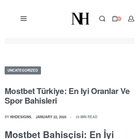
0
UNCATEGORIZED
Mostbet Türkiye: En Iyi Oranlar Ve
Spor Bahisleri
BY
NHDESIGNS
JANUARY 22, 2025
23 MIN READ
Mostbet Bahisçisi: En İyi