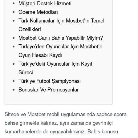
Müşteri Destek Hizmeti
Ödeme Metodları
Türk Kullanıcılar Için Mostbet’in Temel
Özellikleri
Mostbet Canlı Bahis Yapabilir Miyim?
Türkiye’den Oyuncular Için Mostbet’e
Oyun Hesabı Kaydı
Türkiye’deki Oyuncular İçin Kayıt
Süreci
Türkiye Futbol Şampiyonası
Bonuslar Ve Promosyonlar
Sitede ve Mostbet mobil uygulamasında sadece spora
bahse girmekle kalmaz, aynı zamanda çevrimiçi
kumarhanelerde de oynayabilirsiniz. Bahis bonusu