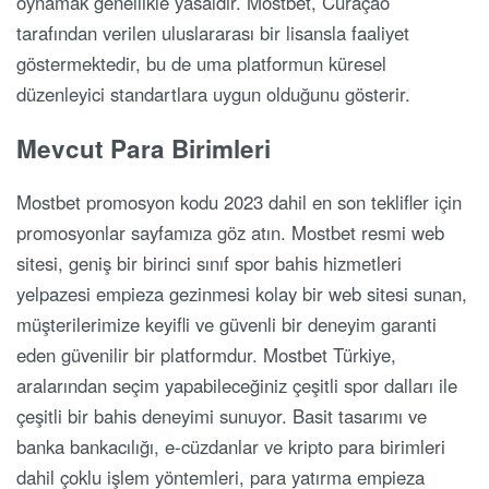
oynamak genellikle yasaldır. Mostbet, Curaçao
tarafından verilen uluslararası bir lisansla faaliyet
göstermektedir, bu de uma platformun küresel
düzenleyici standartlara uygun olduğunu gösterir.
Mevcut Para Birimleri
Mostbet promosyon kodu 2023 dahil en son teklifler için
promosyonlar sayfamıza göz atın. Mostbet resmi web
sitesi, geniş bir birinci sınıf spor bahis hizmetleri
yelpazesi empieza gezinmesi kolay bir web sitesi sunan,
müşterilerimize keyifli ve güvenli bir deneyim garanti
eden güvenilir bir platformdur. Mostbet Türkiye,
aralarından seçim yapabileceğiniz çeşitli spor dalları ile
çeşitli bir bahis deneyimi sunuyor. Basit tasarımı ve
banka bankacılığı, e-cüzdanlar ve kripto para birimleri
dahil çoklu işlem yöntemleri, para yatırma empieza