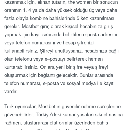
kazanmak için, alınan tutarın, the woman bir sonucun
oranının 1. 4 ya da daha yüksek olduğu üç veya daha
fazla olayla kombine bahislerinde 5 kez kazanılması
gerekir. Mostbet giriş olarak kişisel hesabınıza giriş
yapmak için kayıt sırasında belirtilen e-posta adresini
veya telefon numarasını ve hesap şifrenizi
kullanabilirsiniz. Şifreyi unuttuysanız, hesabınıza bağlı
olan telefonu veya e–postayı belirterek hemen
kurtarabilirsiniz. Onlara yeni bir şifre veya şifreyi
oluşturmak için bağlantı gelecektir. Bunlar arasında
telefon numarası, e-posta ve sosyal medya ile kayıt
vardır.
Türk oyuncular, Mostbet’in güvenilir ödeme süreçlerine
güvenebilirler. Türkiye’deki kumar yasaları sıkı olmasına
rağmen, uluslararası platformlar üzerinden bahis