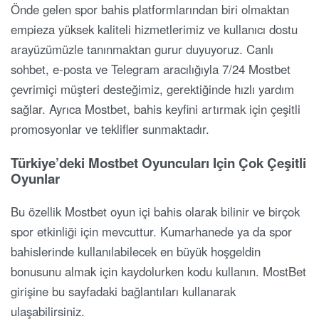
Önde gelen spor bahis platformlarından biri olmaktan
empieza yüksek kaliteli hizmetlerimiz ve kullanıcı dostu
arayüzümüzle tanınmaktan gurur duyuyoruz. Canlı
sohbet, e-posta ve Telegram aracılığıyla 7/24 Mostbet
çevrimiçi müşteri desteğimiz, gerektiğinde hızlı yardım
sağlar. Ayrıca Mostbet, bahis keyfini artırmak için çeşitli
promosyonlar ve teklifler sunmaktadır.
Türkiye’deki Mostbet Oyuncuları Için Çok Çeşitli
Oyunlar
Bu özellik Mostbet oyun içi bahis olarak bilinir ve birçok
spor etkinliği için mevcuttur. Kumarhanede ya da spor
bahislerinde kullanılabilecek en büyük hoşgeldin
bonusunu almak için kaydolurken kodu kullanın. MostBet
girişine bu sayfadaki bağlantıları kullanarak
ulaşabilirsiniz.