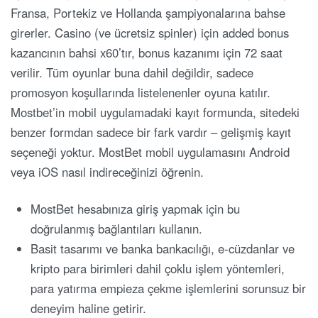
Fransa, Portekiz ve Hollanda şampiyonalarına bahse
girerler. Casino (ve ücretsiz spinler) için added bonus
kazancının bahsi x60’tır, bonus kazanımı için 72 saat
verilir. Tüm oyunlar buna dahil değildir, sadece
promosyon koşullarında listelenenler oyuna katılır.
Mostbet’in mobil uygulamadaki kayıt formunda, sitedeki
benzer formdan sadece bir fark vardır – gelişmiş kayıt
seçeneği yoktur. MostBet mobil uygulamasını Android
veya iOS nasıl indireceğinizi öğrenin.
MostBet hesabınıza giriş yapmak için bu
doğrulanmış bağlantıları kullanın.
Basit tasarımı ve banka bankacılığı, e-cüzdanlar ve
kripto para birimleri dahil çoklu işlem yöntemleri,
para yatırma empieza çekme işlemlerini sorunsuz bir
deneyim haline getirir.