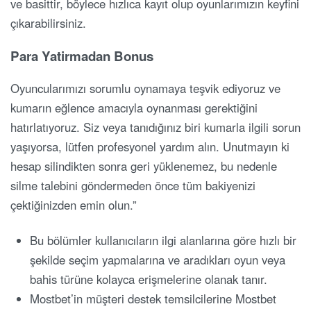
ve basittir, böylece hızlıca kayıt olup oyunlarımızın keyfini
çıkarabilirsiniz.
Para Yatirmadan Bonus
Oyuncularımızı sorumlu oynamaya teşvik ediyoruz ve
kumarın eğlence amacıyla oynanması gerektiğini
hatırlatıyoruz. Siz veya tanıdığınız biri kumarla ilgili sorun
yaşıyorsa, lütfen profesyonel yardım alın. Unutmayın ki
hesap silindikten sonra geri yüklenemez, bu nedenle
silme talebini göndermeden önce tüm bakiyenizi
çektiğinizden emin olun.”
Bu bölümler kullanıcıların ilgi alanlarına göre hızlı bir
şekilde seçim yapmalarına ve aradıkları oyun veya
bahis türüne kolayca erişmelerine olanak tanır.
Mostbet’in müşteri destek temsilcilerine Mostbet