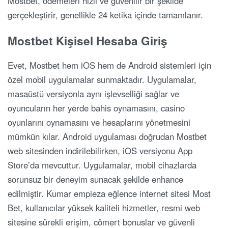
Mostbet, ödemeleri hızlı ve güvenilir bir şekilde
gerçekleştirir, genellikle 24 ketika içinde tamamlanır.
Mostbet Kişisel Hesaba Giriş
Evet, Mostbet hem iOS hem de Android sistemleri için
özel mobil uygulamalar sunmaktadır. Uygulamalar,
masaüstü versiyonla aynı işlevselliği sağlar ve
oyuncuların her yerde bahis oynamasını, casino
oyunlarını oynamasını ve hesaplarını yönetmesini
mümkün kılar. Android uygulaması doğrudan Mostbet
web sitesinden indirilebilirken, iOS versiyonu App
Store’da mevcuttur. Uygulamalar, mobil cihazlarda
sorunsuz bir deneyim sunacak şekilde enhance
edilmiştir. Kumar empieza eğlence internet sitesi Most
Bet, kullanıcılar yüksek kaliteli hizmetler, resmi web
sitesine sürekli erişim, cömert bonuslar ve güvenli