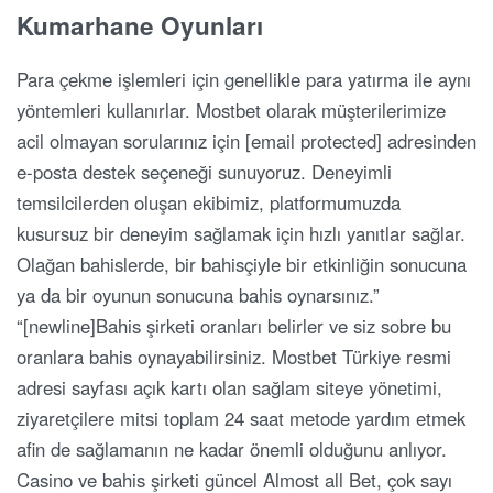
Kumarhane Oyunları
Para çekme işlemleri için genellikle para yatırma ile aynı
yöntemleri kullanırlar. Mostbet olarak müşterilerimize
acil olmayan sorularınız için [email protected] adresinden
e-posta destek seçeneği sunuyoruz. Deneyimli
temsilcilerden oluşan ekibimiz, platformumuzda
kusursuz bir deneyim sağlamak için hızlı yanıtlar sağlar.
Olağan bahislerde, bir bahisçiyle bir etkinliğin sonucuna
ya da bir oyunun sonucuna bahis oynarsınız.”
“[newline]Bahis şirketi oranları belirler ve siz sobre bu
oranlara bahis oynayabilirsiniz. Mostbet Türkiye resmi
adresi sayfası açık kartı olan sağlam siteye yönetimi,
ziyaretçilere mitsi toplam 24 saat metode yardım etmek
afin de sağlamanın ne kadar önemli olduğunu anlıyor.
Casino ve bahis şirketi güncel Almost all Bet, çok sayı