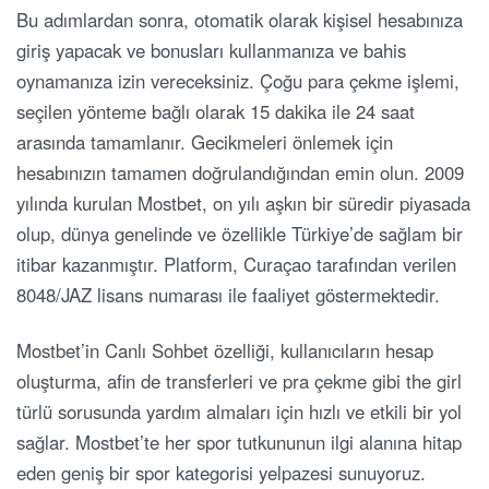
Bu adımlardan sonra, otomatik olarak kişisel hesabınıza
giriş yapacak ve bonusları kullanmanıza ve bahis
oynamanıza izin vereceksiniz. Çoğu para çekme işlemi,
seçilen yönteme bağlı olarak 15 dakika ile 24 saat
arasında tamamlanır. Gecikmeleri önlemek için
hesabınızın tamamen doğrulandığından emin olun. 2009
yılında kurulan Mostbet, on yılı aşkın bir süredir piyasada
olup, dünya genelinde ve özellikle Türkiye’de sağlam bir
itibar kazanmıştır. Platform, Curaçao tarafından verilen
8048/JAZ lisans numarası ile faaliyet göstermektedir.
Mostbet’in Canlı Sohbet özelliği, kullanıcıların hesap
oluşturma, afin de transferleri ve pra çekme gibi the girl
türlü sorusunda yardım almaları için hızlı ve etkili bir yol
sağlar. Mostbet’te her spor tutkununun ilgi alanına hitap
eden geniş bir spor kategorisi yelpazesi sunuyoruz.