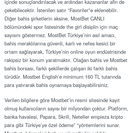
içinde sonuçlandırılacak ve ardından kazananlar afin de
çekebilecektir. İstenilen satır “Favoriler”e eklenebilir.
Diğer bahis şirketlerin aksine, MostBet CANLI
bölümündeki spor listesinde the girl disiplin için maç
sayısını göstermez. MostBet Türkiye’nin asıl amacı,
bahis meraklılarına güvenli, karlı ve nefes kesici bir
ortam sağlayarak, Türkiye’nin online oyun endüstrisinde
rakipsiz bir konum yaratmaktır. Olağan bahis ve Mostbet
bahis borsası, farklı şekillerde çalışan iki farklı bahis
türüdür. Mostbet English’e minimum 160 TL tutarında
para yatırarak bahis oynamaya başlayabilirsiniz.
Verilen bilgilere göre Mostbet’in resmi sitesinde kayıt
olmuş kullanıcıların sayısı bir milyondan çoktur. Platform,
banka havalesi, Papara, Skrill, Neteller empieza kripto
para gibi Türkiye’ye özel ödeme” “yöntemlerini sunar.