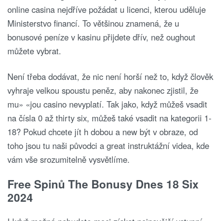
online casina nejdříve požádat u licenci, kterou uděluje
Ministerstvo financí. To většinou znamená, že u
bonusové peníze v kasinu přijdete dřív, než oughout
můžete vybrat.
Není třeba dodávat, že nic není horší než to, když člověk
vyhraje velkou spoustu peněz, aby nakonec zjistil, že
mu» «jou casino nevyplatí. Tak jako, když můžeš vsadit
na čísla 0 až thirty six, můžeš také vsadit na kategorii 1-
18? Pokud chcete jít h dobou a new být v obraze, od
toho jsou tu naši původci a great instruktážní videa, kde
vám vše srozumitelně vysvětlíme.
Free Spinů The Bonusy Dnes 18 Six
2024