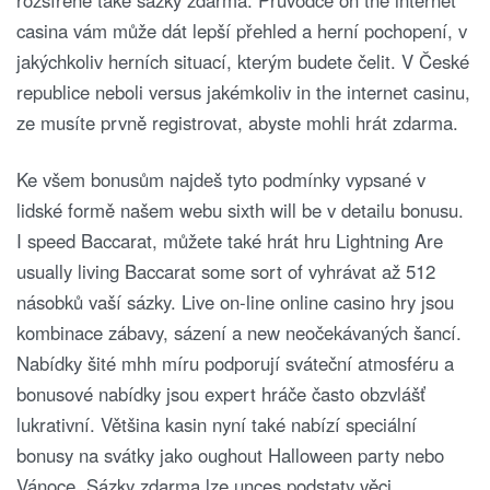
rozšířené také sázky zdarma. Průvodce on the internet
casina vám může dát lepší přehled a herní pochopení, v
jakýchkoliv herních situací, kterým budete čelit. V České
republice neboli versus jakémkoliv in the internet casinu,
ze musíte prvně registrovat, abyste mohli hrát zdarma.
Ke všem bonusům najdeš tyto podmínky vypsané v
lidské formě našem webu sixth will be v detailu bonusu.
I speed Baccarat, můžete také hrát hru Lightning Are
usually living Baccarat some sort of vyhrávat až 512
násobků vaší sázky. Live on-line online casino hry jsou
kombinace zábavy, sázení a new neočekávaných šancí.
Nabídky šité mhh míru podporují sváteční atmosféru a
bonusové nabídky jsou expert hráče často obzvlášť
lukrativní. Většina kasin nyní také nabízí speciální
bonusy na svátky jako oughout Halloween party nebo
Vánoce. Sázky zdarma lze unces podstaty věci