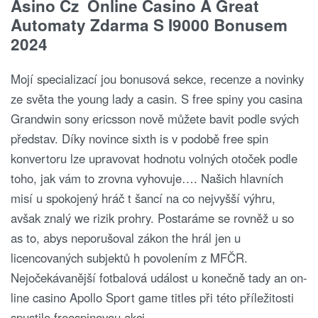
Asino Cz ️ Online Casino A Great
Automaty Zdarma S I9000 Bonusem
2024
Mojí specializací jou bonusová sekce, recenze a novinky
ze světa the young lady a casin. S free spiny you casina
Grandwin sony ericsson nově můžete bavit podle svých
představ. Díky novince sixth is v podobě free spin
konvertoru lze upravovat hodnotu volných otoček podle
toho, jak vám to zrovna vyhovuje…. Našich hlavních
misí u spokojený hráč t šancí na co nejvyšší výhru,
avšak znalý we rizik prohry. Postaráme se rovněž u so
as to, abys neporušoval zákon the hrál jen u
licencovaných subjektů h povolením z MFČR.
Nejočekávanější fotbalová událost u konečně tady an on-
line casino Apollo Sport game titles při této příležitosti
spustilo freespinovou akci.