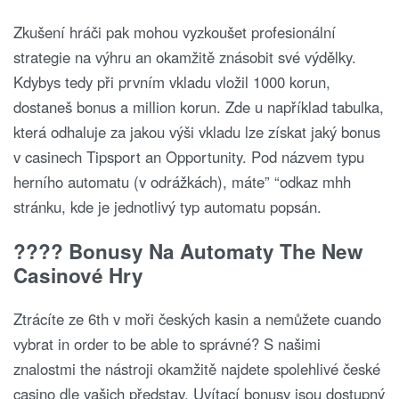
Zkušení hráči pak mohou vyzkoušet profesionální
strategie na výhru an okamžitě znásobit své výdělky.
Kdybys tedy při prvním vkladu vložil 1000 korun,
dostaneš bonus a million korun. Zde u například tabulka,
která odhaluje za jakou výši vkladu lze získat jaký bonus
v casinech Tipsport an Opportunity. Pod názvem typu
herního automatu (v odrážkách), máte” “odkaz mhh
stránku, kde je jednotlivý typ automatu popsán.
???? Bonusy Na Automaty The New
Casinové Hry
Ztrácíte ze 6th v moři českých kasin a nemůžete cuando
vybrat in order to be able to správné? S našimi
znalostmi the nástroji okamžitě najdete spolehlivé české
casino dle vašich představ. Uvítací bonusy jsou dostupný