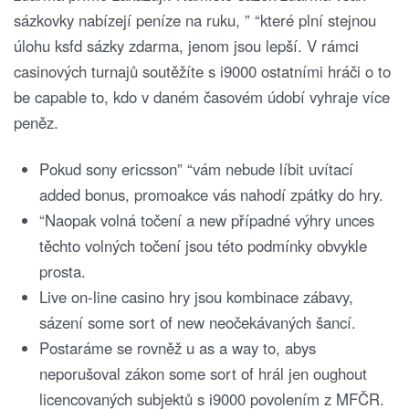
sázkovky nabízejí peníze na ruku, ” “které plní stejnou
úlohu ksfd sázky zdarma, jenom jsou lepší. V rámci
casinových turnajů soutěžíte s i9000 ostatními hráči o to
be capable to, kdo v daném časovém údobí vyhraje více
peněz.
Pokud sony ericsson” “vám nebude líbit uvítací
added bonus, promoakce vás nahodí zpátky do hry.
“Naopak volná točení a new případné výhry unces
těchto volných točení jsou této podmínky obvykle
prosta.
Live on-line casino hry jsou kombinace zábavy,
sázení some sort of new neočekávaných šancí.
Postaráme se rovněž u as a way to, abys
neporušoval zákon some sort of hrál jen oughout
licencovaných subjektů s i9000 povolením z MFČR.