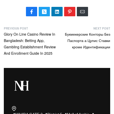
PREVIOUS POST
NEXT POST
Glory On Line Casino Review In
Букмекерские Конторы Без
Bangladesh: Betting App,
Паспорта а Цупис Ставки
Gambling Establishment Review
кроме Идентификации
And Enrollment Guide In 2025