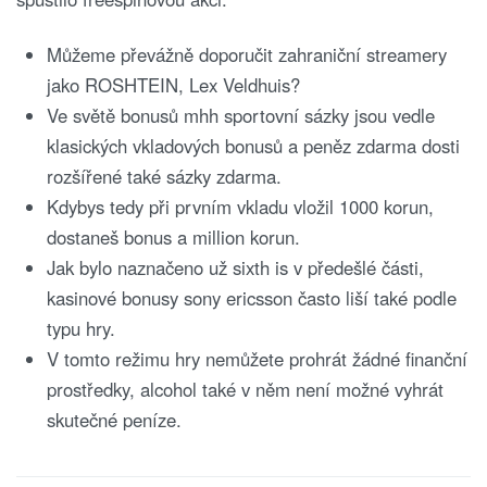
Můžeme převážně doporučit zahraniční streamery
jako ROSHTEIN, Lex Veldhuis?
Ve světě bonusů mhh sportovní sázky jsou vedle
klasických vkladových bonusů a peněz zdarma dosti
rozšířené také sázky zdarma.
Kdybys tedy při prvním vkladu vložil 1000 korun,
dostaneš bonus a million korun.
Jak bylo naznačeno už sixth is v předešlé části,
kasinové bonusy sony ericsson často liší také podle
typu hry.
V tomto režimu hry nemůžete prohrát žádné finanční
prostředky, alcohol také v něm není možné vyhrát
skutečné peníze.