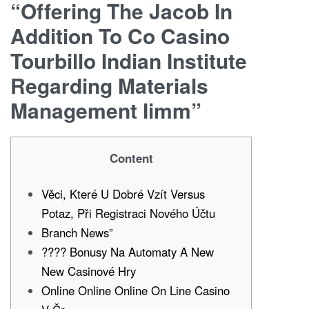
“Offering The Jacob In
Addition To Co Casino
Tourbillo Indian Institute
Regarding Materials
Management Iimm”
Content
Věci, Které U Dobré Vzít Versus
Potaz, Při Registraci Nového Účtu
Branch News”
???? Bonusy Na Automaty A New
New Casinové Hry
Online Online Online On Line Casino