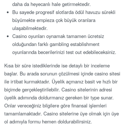
daha da heyecanlı hale getirmektedir.
Bu sayede progresif slotlarda ödül havuzu sürekli
büyümekte empieza çok büyük oranlara
ulaşabilmektedir.
Casino oyunları oynamak tamamen ücretsiz
olduğundan farklı gambling establishment
oyunlarında becerilerinizi test out edebileceksiniz.
Kısa bir süre istediklerinde ise detaylı bir inceleme
başlar. Bu arada sorunun çözülmesi içinde casino sitesi
ile irtibat kurmaktadır. Üyelik açmanız basit ve hızlı bir
biçimde gerçekleştirilebilir. Casino sitelerinin adresi
üyelik adımında doldurmanız gereken bir type sunar.
Onlar vereceğiniz bilgilere göre finansal işlemleri
tamamlamaktadır. Casino sitelerine üye olmak için üye
ol adımıyla formu hemen doldurabilirsiniz.