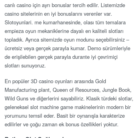
canlı casino için ayrı bonuslar tercih edilir. Listemizde
casino sitelerinin en iyi bonuslarını verenler var.
Slotoyunlari. me kumarhanesinde, olası tüm temalara
empieza oyun mekaniklerine dayalı en kaliteli slotları
topladık. Ayrıca sitemizde oyun modunu seçebilirsiniz –
ücretsiz veya gerçek parayla kumar. Demo sürümleriyle
de erişilebilen gerçek parayla durante iyi çevrimiçi
slotları sunuyoruz.
En popüler 3D casino oyunları arasında Gold
Manufacturing plant, Queen of Resources, Jungle Book,
Wild Guns ve diğerlerini sayabiliriz. Klasik türdeki slotlar,
geleneksel slot machine game makinelerinin modern bir
yorumunu temsil eder. Basit bir oynanışla karakterize
edilirler ve çoğu zaman ek bonus özellikleri yoktur.