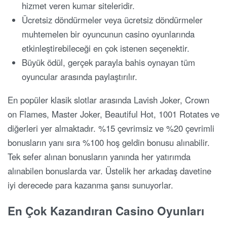
hizmet veren kumar siteleridir.
Ücretsiz döndürmeler veya ücretsiz döndürmeler
muhtemelen bir oyuncunun casino oyunlarında
etkinleştirebileceği en çok istenen seçenektir.
Büyük ödül, gerçek parayla bahis oynayan tüm
oyuncular arasında paylaştırılır.
En popüler klasik slotlar arasında Lavish Joker, Crown
on Flames, Master Joker, Beautiful Hot, 1001 Rotates ve
diğerleri yer almaktadır. %15 çevrimsiz ve %20 çevrimli
bonusların yanı sıra %100 hoş geldin bonusu alınabilir.
Tek sefer alınan bonusların yanında her yatırımda
alınabilen bonuslarda var. Üstelik her arkadaş davetine
iyi derecede para kazanma şansı sunuyorlar.
En Çok Kazandıran Casino Oyunları