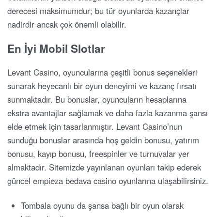
derecesi maksimumdur; bu tür oyunlarda kazançlar
nadirdir ancak çok önemli olabilir.
En İyi Mobil Slotlar
Levant Casino, oyuncularına çeşitli bonus seçenekleri
sunarak heyecanlı bir oyun deneyimi ve kazanç fırsatı
sunmaktadır. Bu bonuslar, oyuncuların hesaplarına
ekstra avantajlar sağlamak ve daha fazla kazanma şansı
elde etmek için tasarlanmıştır. Levant Casino’nun
sunduğu bonuslar arasında hoş geldin bonusu, yatırım
bonusu, kayıp bonusu, freespinler ve turnuvalar yer
almaktadır. Sitemizde yayınlanan oyunları takip ederek
güncel empieza bedava casino oyunlarına ulaşabilirsiniz.
Tombala oyunu da şansa bağlı bir oyun olarak