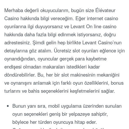
Merhaba değerli okuyucularım, bugün size Élévateur
Casino hakkında bilgi vereceğim. Eğer internet casino
oyunlarına ilgi duyuyorsanız ve Levant On line casino
hakkında daha fazla bilgi edinmek istiyorsanız, doğru
adrestesiniz. Şimdi gelin hep birlikte Levant Casino’nun
detaylarına göz atalım. Ücretsiz slot oyunları eğlence için
oynandığından, oyuncular gerçek para kaybetme
endişesi olmadan makaraları istedikleri kadar
döndürebilirler. Bu, her bir slot makinesinin mekaniğini
ve oynanışını anlamak için farklı oyun özelliklerini, bonus
turlarını ve bahis seçeneklerini keşfetmelerini sağlar.
Bunun yanı sıra, mobil uygulama üzerinden sunulan
oyun seçenekleri geniş bir yelpazeye sahiptir,
böylece her türden oyuncuya hitap eder.