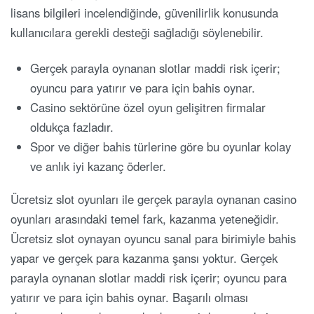
lisans bilgileri incelendiğinde, güvenilirlik konusunda
kullanıcılara gerekli desteği sağladığı söylenebilir.
Gerçek parayla oynanan slotlar maddi risk içerir;
oyuncu para yatırır ve para için bahis oynar.
Casino sektörüne özel oyun gelişitren firmalar
oldukça fazladır.
Spor ve diğer bahis türlerine göre bu oyunlar kolay
ve anlık iyi kazanç öderler.
Ücretsiz slot oyunları ile gerçek parayla oynanan casino
oyunları arasındaki temel fark, kazanma yeteneğidir.
Ücretsiz slot oynayan oyuncu sanal para birimiyle bahis
yapar ve gerçek para kazanma şansı yoktur. Gerçek
parayla oynanan slotlar maddi risk içerir; oyuncu para
yatırır ve para için bahis oynar. Başarılı olması