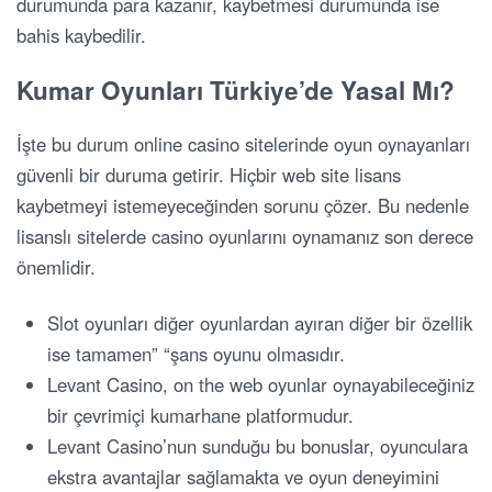
durumunda para kazanır, kaybetmesi durumunda ise
bahis kaybedilir.
Kumar Oyunları Türkiye’de Yasal Mı?
İşte bu durum online casino sitelerinde oyun oynayanları
güvenli bir duruma getirir. Hiçbir web site lisans
kaybetmeyi istemeyeceğinden sorunu çözer. Bu nedenle
lisanslı sitelerde casino oyunlarını oynamanız son derece
önemlidir.
Slot oyunları diğer oyunlardan ayıran diğer bir özellik
ise tamamen” “şans oyunu olmasıdır.
Levant Casino, on the web oyunlar oynayabileceğiniz
bir çevrimiçi kumarhane platformudur.
Levant Casino’nun sunduğu bu bonuslar, oyunculara
ekstra avantajlar sağlamakta ve oyun deneyimini