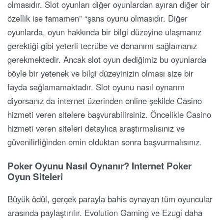
olmasıdır. Slot oyunları diğer oyunlardan ayıran diğer bir
özellik ise tamamen” “şans oyunu olmasıdır. Diğer
oyunlarda, oyun hakkında bir bilgi düzeyine ulaşmanız
gerektiği gibi yeterli tecrübe ve donanımı sağlamanız
gerekmektedir. Ancak slot oyun dediğimiz bu oyunlarda
böyle bir yetenek ve bilgi düzeyinizin olması size bir
fayda sağlamamaktadır. Slot oyunu nasıl oynarım
diyorsanız da internet üzerinden online şekilde Casino
hizmeti veren sitelere başvurabilirsiniz. Öncelikle Casino
hizmeti veren siteleri detaylıca araştırmalısınız ve
güvenilirliğinden emin olduktan sonra başvurmalısınız.
Poker Oyunu Nasıl Oynanır? Internet Poker
Oyun Siteleri
Büyük ödül, gerçek parayla bahis oynayan tüm oyuncular
arasında paylaştırılır. Evolution Gaming ve Ezugi daha