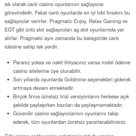
sık olarak canlı casino oyunlarının sağlayıcısı
görevindedir. Fakat canlı oyunlarda en iyi lobi fırsatını bu
sağlayıcılar verirler. Pragmatic Enjoy, Relax Gaming ve
EGT gibi ünlü slot sağlayıcıları ag slot oyunlarında yer
alırlar. Pragmatic aynı zamanda bu kategoride canlı
lobisine sahip tek yerdir.
Paranız yoksa ve nakit ihtiyacınız varsa mobil ödeme
casino sitelerine üye olunabilir.
Son yıllarda oyunlarda Goldmine seçenekleri giderek
artmaya devam etmektedir.
Birçok firma ücretsiz trial versiyonlarını herkese açık
şekilde paylaşırken bazıları da paylaşmamaktadır.
Güvenilir casino sağlayıcılarının oyunlarını takip
ederek, tüm oyunlardan ücretsiz yararlanabilirsiniz.
Gibi casino sağlayıcıları geliştirmiş olduğu casino