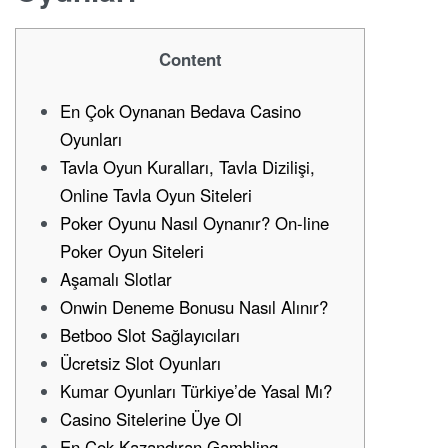
Content
En Çok Oynanan Bedava Casino
Oyunları
Tavla Oyun Kuralları, Tavla Dizilişi,
Online Tavla Oyun Siteleri
Poker Oyunu Nasıl Oynanır? On-line
Poker Oyun Siteleri
Aşamalı Slotlar
Onwin Deneme Bonusu Nasıl Alınır?
Betboo Slot Sağlayıcıları
Ücretsiz Slot Oyunları
Kumar Oyunları Türkiye’de Yasal Mı?
Casino Sitelerine Üye Ol
En Çok Kazandıran Gambling