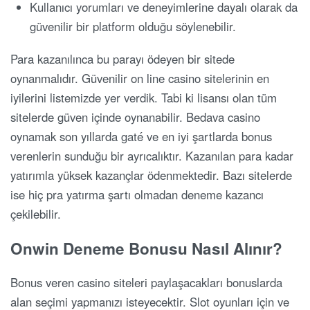
Kullanıcı yorumları ve deneyimlerine dayalı olarak da
güvenilir bir platform olduğu söylenebilir.
Para kazanılınca bu parayı ödeyen bir sitede
oynanmalıdır. Güvenilir on line casino sitelerinin en
iyilerini listemizde yer verdik. Tabi ki lisansı olan tüm
sitelerde güven içinde oynanabilir. Bedava casino
oynamak son yıllarda gaté ve en iyi şartlarda bonus
verenlerin sunduğu bir ayrıcalıktır. Kazanılan para kadar
yatırımla yüksek kazançlar ödenmektedir. Bazı sitelerde
ise hiç pra yatırma şartı olmadan deneme kazancı
çekilebilir.
Onwin Deneme Bonusu Nasıl Alınır?
Bonus veren casino siteleri paylaşacakları bonuslarda
alan seçimi yapmanızı isteyecektir. Slot oyunları için ve