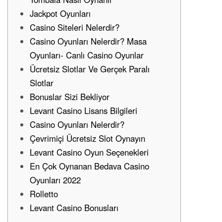
Jackpot Oyunları
Casino Siteleri Nelerdir?
Casino Oyunları Nelerdir? Masa
Oyunları- Canlı Casino Oyunlar
Ücretsiz Slotlar Ve Gerçek Paralı
Slotlar
Bonuslar Sizi Bekliyor
Levant Casino Lisans Bilgileri
Casino Oyunları Nelerdir?
Çevrimiçi Ücretsiz Slot Oynayın
Levant Casino Oyun Seçenekleri
En Çok Oynanan Bedava Casino
Oyunları 2022
Rolletto
Levant Casino Bonusları