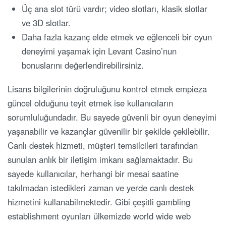
Üç ana slot türü vardır; video slotları, klasik slotlar
ve 3D slotlar.
Daha fazla kazanç elde etmek ve eğlenceli bir oyun
deneyimi yaşamak için Levant Casino’nun
bonuslarını değerlendirebilirsiniz.
Lisans bilgilerinin doğruluğunu kontrol etmek empieza
güncel olduğunu teyit etmek ise kullanıcıların
sorumluluğundadır. Bu sayede güvenli bir oyun deneyimi
yaşanabilir ve kazançlar güvenilir bir şekilde çekilebilir.
Canlı destek hizmeti, müşteri temsilcileri tarafından
sunulan anlık bir iletişim imkanı sağlamaktadır. Bu
sayede kullanıcılar, herhangi bir mesai saatine
takılmadan istedikleri zaman ve yerde canlı destek
hizmetini kullanabilmektedir. Gibi çeşitli gambling
establishment oyunları ülkemizde world wide web