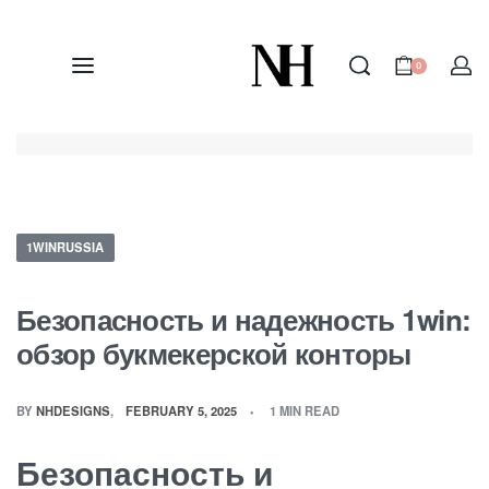
0
1WINRUSSIA
Безопасность и надежность 1win:
обзор букмекерской конторы
BY
NHDESIGNS
FEBRUARY 5, 2025
1 MIN READ
Безопасность и