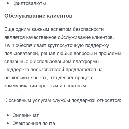
Криптовалюты
Обслуживание клиентов
Еще одним важным аспектом безопасности
является качественное обслуживание клиентов.
1win обеспечивает круглосуточную поддержку
пользователей, решая любые вопросы и проблемы,
связанные с использованием платформы.
Поддержка пользователей предлагается на
нескольких языках, что делает процесс
коммуникации простым и понятным.
К основным услугам службы поддержки относятся:
Онлайн-чат
Электронная почта