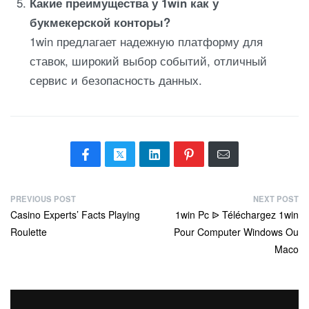
Какие преимущества у 1win как у
букмекерской конторы?
1win предлагает надежную платформу для
ставок, широкий выбор событий, отличный
сервис и безопасность данных.
PREVIOUS POST
NEXT POST
Casino Experts’ Facts Playing
1win Pc ᐉ Téléchargez 1win
Roulette
Pour Computer Windows Ou
Maco