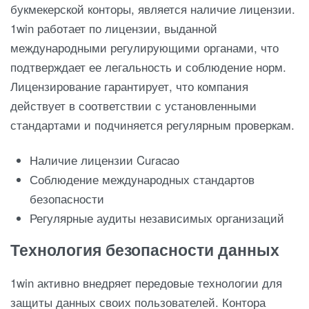
букмекерской конторы, является наличие лицензии.
1win работает по лицензии, выданной
международными регулирующими органами, что
подтверждает ее легальность и соблюдение норм.
Лицензирование гарантирует, что компания
действует в соответствии с установленными
стандартами и подчиняется регулярным проверкам.
Наличие лицензии Curacao
Соблюдение международных стандартов
безопасности
Регулярные аудиты независимых организаций
Технология безопасности данных
1win активно внедряет передовые технологии для
защиты данных своих пользователей. Контора