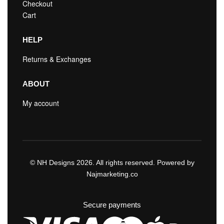
Checkout
Cart
HELP
Returns & Exchanges
ABOUT
My account
© NH Designs 2026. All rights reserved. Powered by
Najmarketing.co
Secure payments