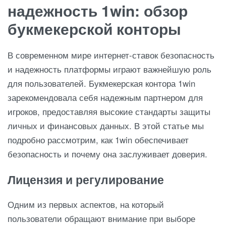
надежность 1win: обзор
букмекерской конторы
В современном мире интернет-ставок безопасность
и надежность платформы играют важнейшую роль
для пользователей. Букмекерская контора 1win
зарекомендовала себя надежным партнером для
игроков, предоставляя высокие стандарты защиты
личных и финансовых данных. В этой статье мы
подробно рассмотрим, как 1win обеспечивает
безопасность и почему она заслуживает доверия.
Лицензия и регулирование
Одним из первых аспектов, на который
пользователи обращают внимание при выборе