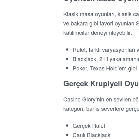
Klasik masa oyunları, klasik ca
ve bakara gibi favori oyunları S
katılımcılar deneyimleyebilir.
Rulet, farklı varyasyonları
Blackjack, 21’i yakalamanın
Poker, Texas Hold’em gibi p
Gerçek Krupiyeli Oyu
Casino Glory’nin en sevilen bö
kategori, bahis severlere gerçe
Gerçek Rulet
Canlı Blackjack