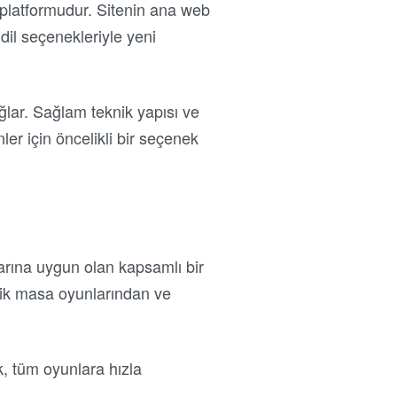
 platformudur. Sitenin ana web
dil seçenekleriyle yeni
ğlar. Sağlam teknik yapısı ve
er için öncelikli bir seçenek
nlarına uygun olan kapsamlı bir
sik masa oyunlarından ve
k, tüm oyunlara hızla