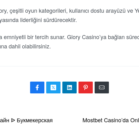
 çeşitli oyun kategorileri, kullanıcı dostu arayüzü ve Yer
asında liderliğini sürdürecektir.
 emniyetli bir tercih sunar. Glory Casino’ya bağlan sürec
na dahil olabilirsiniz.
лайн ᐉ Букмекерская
Mostbet Casino’da Onl