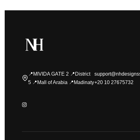
📍MIVIDA GATE 2 📍District
support@nhdesigns
5 📍Mall of Arabia 📍Madinaty
+20 10 27675732