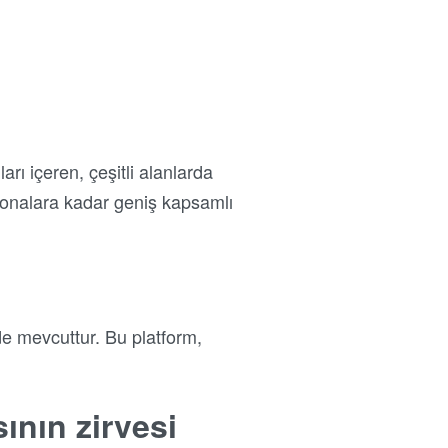
arı içeren, çeşitli alanlarda
yonalara kadar geniş kapsamlı
nde mevcuttur. Bu platform,
ının zirvesi