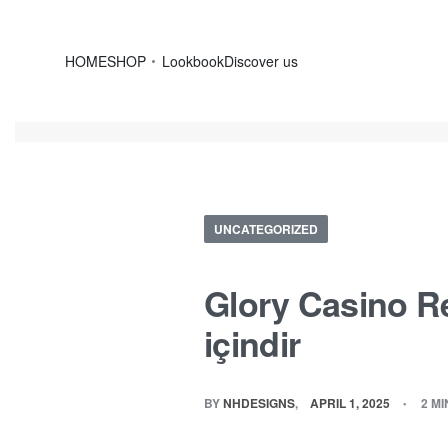
HOME
SHOP
Lookbook
Discover us
UNCATEGORIZED
Glory Casino R
içindir
BY
NHDESIGNS
APRIL 1, 2025
2 M