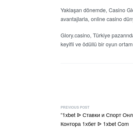
Yaklaşan dönemde, Casino Glory,
avantajlarla, online casino düny
Glory.casino, Türkiye pazarında
keyifli ve ödüllü bir oyun ortamı
PREVIOUS POST
“1xbet ᐉ Ставки и Спорт Он
Контора 1хбет ᐉ 1xbet Com