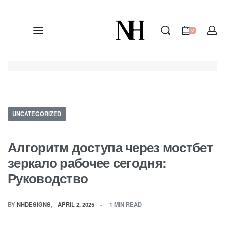
0
UNCATEGORIZED
Алгоритм доступа через мостбет
зеркало рабочее сегодня:
Руководство
BY
NHDESIGNS
APRIL 2, 2025
1 MIN READ