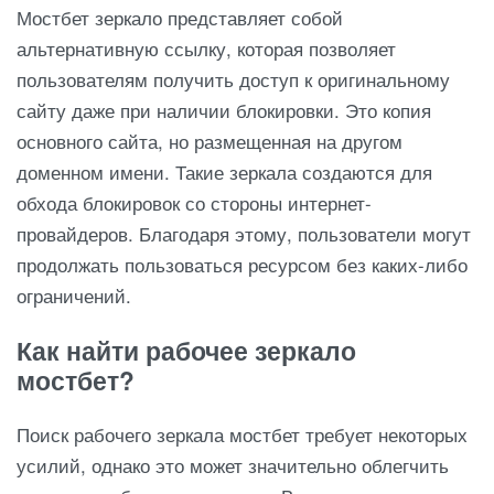
Мостбет зеркало представляет собой
альтернативную ссылку, которая позволяет
пользователям получить доступ к оригинальному
сайту даже при наличии блокировки. Это копия
основного сайта, но размещенная на другом
доменном имени. Такие зеркала создаются для
обхода блокировок со стороны интернет-
провайдеров. Благодаря этому, пользователи могут
продолжать пользоваться ресурсом без каких-либо
ограничений.
Как найти рабочее зеркало
мостбет?
Поиск рабочего зеркала мостбет требует некоторых
усилий, однако это может значительно облегчить