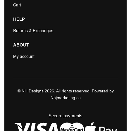
Cart
HELP
Returns & Exchanges
ABOUT
My account
© NH Designs 2026. All rights reserved. Powered by
Najmarketing.co
Secure payments