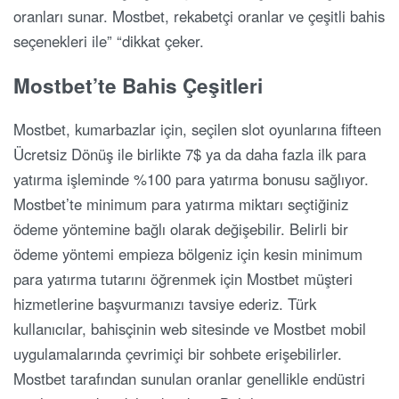
oranları sunar. Mostbet, rekabetçi oranlar ve çeşitli bahis
seçenekleri ile” “dikkat çeker.
Mostbet’te Bahis Çeşitleri
Mostbet, kumarbazlar için, seçilen slot oyunlarına fifteen
Ücretsiz Dönüş ile birlikte 7$ ya da daha fazla ilk para
yatırma işleminde %100 para yatırma bonusu sağlıyor.
Mostbet’te minimum para yatırma miktarı seçtiğiniz
ödeme yöntemine bağlı olarak değişebilir. Belirli bir
ödeme yöntemi empieza bölgeniz için kesin minimum
para yatırma tutarını öğrenmek için Mostbet müşteri
hizmetlerine başvurmanızı tavsiye ederiz. Türk
kullanıcılar, bahisçinin web sitesinde ve Mostbet mobil
uygulamalarında çevrimiçi bir sohbete erişebilirler.
Mostbet tarafından sunulan oranlar genellikle endüstri