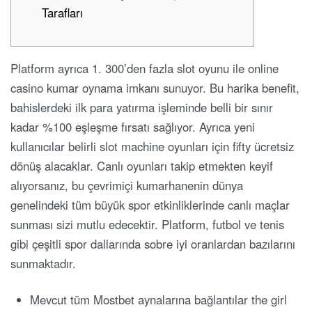
Tarafları
Platform ayrıca 1. 300’den fazla slot oyunu ile online
casino kumar oynama imkanı sunuyor. Bu harika benefit,
bahislerdeki ilk para yatırma işleminde belli bir sınır
kadar %100 eşleşme fırsatı sağlıyor. Ayrıca yeni
kullanıcılar belirli slot machine oyunları için fifty ücretsiz
dönüş alacaklar. Canlı oyunları takip etmekten keyif
alıyorsanız, bu çevrimiçi kumarhanenin dünya
genelindeki tüm büyük spor etkinliklerinde canlı maçlar
sunması sizi mutlu edecektir. Platform, futbol ve tenis
gibi çeşitli spor dallarında sobre iyi oranlardan bazılarını
sunmaktadır.
Mevcut tüm Mostbet aynalarına bağlantılar the girl