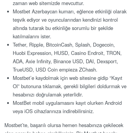
zaman web sitemizde mevcuttur.
Mostbet Azerbaycan kumarı, eğlence etkinliği olarak
teşvik ediyor ve oyuncularından kendinizi kontrol
altında tutarak bu etkinliğe sorumlu bir şekilde
katılmalarını ister.
Tether, Ripple, BitcoinCash, Splash, Dogecoin,
Huobi Expression, HUSD, Casino Endroit, TRON,
ADA, Axie Infinity, Binance USD, DAI, Dexsport,
TrueUSD, USD Coin empieza ZChash.
Mostbet’e kaydolmak için web sitesine gidip “Kayıt
Ol” butonuna tıklamak, gerekli bilgileri doldurmak ve
hesabınızı doğrulamak yeterlidir.
MostBet mobil uygulamasını kayıt olurken Android
veya iOS cihazlarınıza indirebilirsiniz.
Mostbet’te, başarılı olursa hemen hesabınıza çekilecek