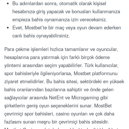
Bu adımlardan sonra, otomatik olarak kişisel
hesabınıza giriş yapacak ve bonusları kullanmanıza
empieza bahis oynamanıza izin vereceksiniz.
Evet, Mostbet’te bir maç veya oyun devam ederken
canlı bahis oynayabilirsiniz.
Para çekme işlemleri hızlıca tamamlanır ve oyuncular,
hesaplarına para yatırmak için farklı birçok ödeme
yöntemi arasından seçim yapabilirler. Türk kullanıcılar,
spor bahisleriyle ilgileniyorlarsa, Mostbet platformunu
ziyaret etmelidirler. Bu bahis sitesi, sektördeki en yüksek
bahis oranlarından bazılarına sahiptir ve önde gelen
sağlayıcılar arasında NetEnt ve Microgaming gibi
şirketlerin geniş oyun seçeneklerini sunar. MostBet
çevrimiçi spor bahisleri, casino oyunları ve çok daha
fazlasını sunan meşru bir çevrimiçi bahis sitesidir.