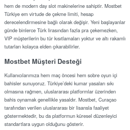
hem de modern day slot makinelerine sahiptir. Mostbet
Türkiye em virtude de çekme limiti, hesap
derecelendirmesine bağlı olarak değişir. Yeni başlayanlar
günde binlerce Türk lirasından fazla pra çekemezken,
VIP müşterilerin bu tür kısıtlamaları yoktur ve altı rakamlı
tutarları kolayca elden çıkarabilirler.
Mostbet Müşteri Desteği
Kullanıcılarımıza hem maç öncesi hem sobre oyun içi
bahisler sunuyoruz. Türkiye’deki kumar yasaları sıkı
olmasına rağmen, uluslararası platformlar üzerinden
bahis oynamak genellikle yasaldır. Mostbet, Curaçao
tarafından verilen uluslararası bir lisansla faaliyet
göstermektedir, bu da platformun küresel düzenleyici
standartlara uygun olduğunu gösterir.