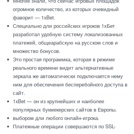
Многие знали, что сейчас игровых площадок
огромное количество, из которых очевидный
фаворит — 1xBet.
Специально дли российских игроков 1хБет
разработал удобную систему локализованных
платежей, общеарабскую на русском слов и
множество бонусов.
Это простая программка, которая в режиме
реального времени видит альтернативные
зеркала же автоматически подключается нему
ним для обеспечения бесперебойного доступа в
сайт.
1xBet — он из крупнейших и наиболее
популярных букмекерских сайтов в Европы.
выбором дли любого онлайн-игрока.
Платежные операции совершаются по SSL-