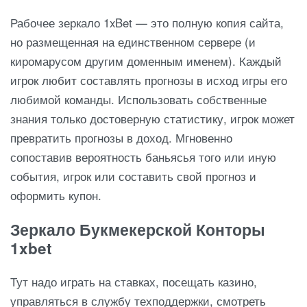
Рабочее зеркало 1xBet — это полную копия сайта,
но размещенная на единственном сервере (и
киромарусом другим доменным именем). Каждый
игрок любит составлять прогнозы в исход игры его
любимой команды. Использовать собственные
знания только достоверную статистику, игрок может
превратить прогнозы в доход. Мгновенно
сопоставив вероятность баньясья того или иную
события, игрок или составить свой прогноз и
оформить купон.
Зеркало Букмекерской Конторы
1xbet
Тут надо играть на ставках, посещать казино,
управляться в службу техподдержки, смотреть