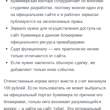
Букмекерская контора сотрудничает cо многими
студиями разработки, поэтому многие один игр
на официальном сайте и и рабочих зеркалах
публикуются на эксклюзивных права.
Зеркало нужно для осуществления доступа на
сайт букмекера в данном блокировки
официального ресурса провайдерами.
Судя функционалу — них практически ничем
только отличаются от сайта.
Если нужно заключить обычную сделку, же
добавляют только иное событие.
Отечественные игроки могут внести в счет минимум
100 рублей. Если пользователь не может выбраться
на официальный портал букмекера по причине его
блокировки, только него возникает разумеющийся
вопрос – а зайти на сайт 1хБет. Это оптимальный