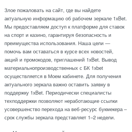
Злое пожаловать на сайт, где вы найдете
актуальную информацию об рабочем зеркале 1xBet.
Мы предоставляем доступ к платформе для ставок
на спорт и казино, гарантируя безопасность и
преимущества использования. Наша цели —
помочь вам оставаться в курсе всех новостей,
акций и промокодов, приглашений 1xBet. Вывод
материальнопроизводственных с БК 1xbet
осуществляется в Моем кабинете. Для получения
актуального зеркала важно оставить заявку в
поддержку 1xBet. Периодически специалисты
техподдержки позволяют неработающие ссылки
усовершенство перехода на веб-ресурс букмекера –
срок службы зеркала представляет 1–2 недели.