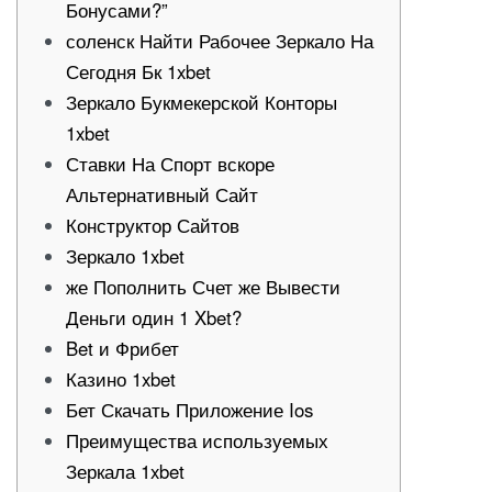
Бонусами?”
соленск Найти Рабочее Зеркало На
Сегодня Бк 1xbet
Зеркало Букмекерской Конторы
1xbet
Ставки На Спорт вскоре
Альтернативный Сайт
Конструктор Сайтов
Зеркало 1xbet
же Пополнить Счет же Вывести
Деньги один 1 Xbet?
Bet и Фрибет
Казино 1xbet
Бет Скачать Приложение Ios
Преимущества используемых
Зеркала 1xbet