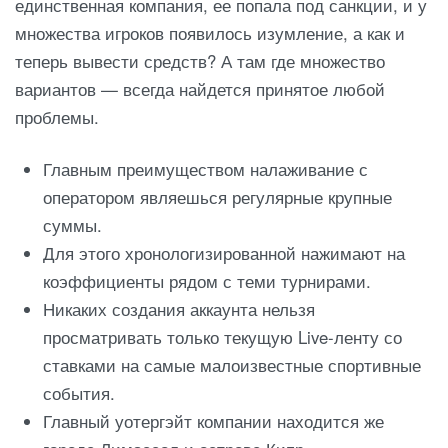
единственная компания, ее попала под санкции, и у
множества игроков появилось изумление, а как и
теперь вывести средств? А там где множество
вариантов — всегда найдется принятое любой
проблемы.
Главным преимуществом налаживание с
оператором являешься регулярные крупные
суммы.
Для этого хронологизированной нажимают на
коэффициенты рядом с теми турнирами.
Никаких создания аккаунта нельзя
просматривать только текущую Live-ленту со
ставками на самые малоизвестные спортивные
события.
Главный уотергэйт компании находится же