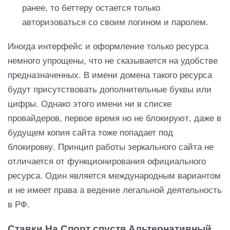
ранее, то беттеру остается только
авторизоваться со своим логином и паролем.
Иногда интерфейс и оформление только ресурса
немного упрощены, что не сказывается на удобстве
предназначенных. В имени домена такого ресурса
будут присутствовать дополнительные буквы или
цифры. Однако этого имени ни в списке
провайдеров, первое время но не блокируют, даже в
будущем копия сайта тоже попадает под
блокировку. Принцип работы зеркального сайта не
отличается от функционирования официального
ресурса. Один является международным вариантом
и не имеет права а ведение легальной деятельность
в РФ.
Ставки На Спорт спустя Альтернативный