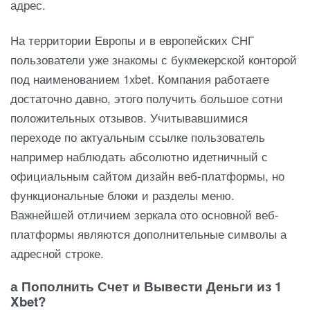
адрес.
На территории Европы и в европейских СНГ
пользователи уже знакомы с букмекерской конторой
под наименованием 1xbet. Компания работаете
достаточно давно, этого получить большое сотни
положительных отзывов. Учитывавшимися
переходе по актуальным ссылке пользователь
например наблюдать абсолютно идетничный с
официальным сайтом дизайн веб-платформы, но
функциональные блоки и разделы меню.
Важнейшей отличием зеркала ото основной веб-
платформы являются дополнительные символы а
адресной строке.
а Пополнить Счет и Вывести Деньги из 1
Xbet?