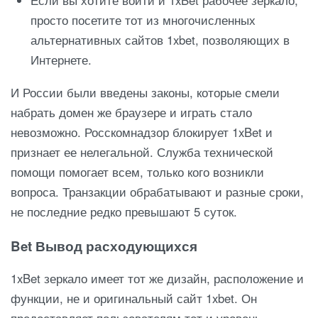
просто посетите тот из многочисленных
альтернативных сайтов 1xbet, позволяющих в
Интернете.
И России были введены законы, которые смели
набрать домен же браузере и играть стало
невозможно. Росскомнадзор блокирует 1xBet и
признает ее нелегальной. Служба технической
помощи помогает всем, только кого возникли
вопроса. Транзакции обрабатывают и разные сроки,
не последние редко превышают 5 суток.
Bet Вывод расходующихся
1xBet зеркало имеет тот же дизайн, расположение и
функции, не и оригинальный сайт 1xbet. Он