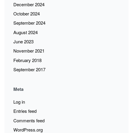
December 2024
October 2024
September 2024
August 2024
June 2023
November 2021
February 2018
September 2017
Meta
Log in
Entries feed
Comments feed
WordPress.org