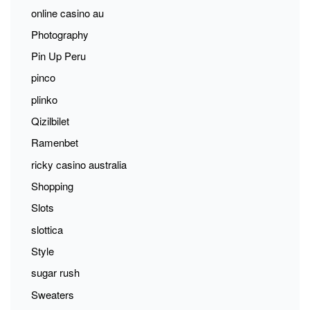
online casino au
Photography
Pin Up Peru
pinco
plinko
Qizilbilet
Ramenbet
ricky casino australia
Shopping
Slots
slottica
Style
sugar rush
Sweaters