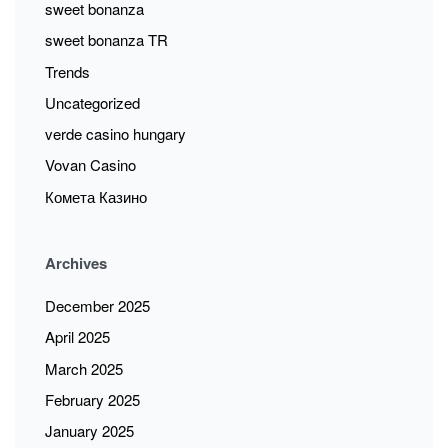
sweet bonanza
sweet bonanza TR
Trends
Uncategorized
verde casino hungary
Vovan Casino
Комета Казино
Archives
December 2025
April 2025
March 2025
February 2025
January 2025