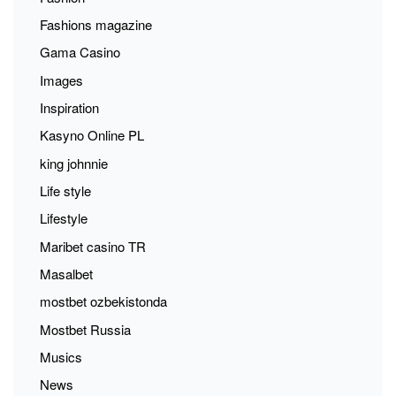
Fashions magazine
Gama Casino
Images
Inspiration
Kasyno Online PL
king johnnie
Life style
Lifestyle
Maribet casino TR
Masalbet
mostbet ozbekistonda
Mostbet Russia
Musics
News