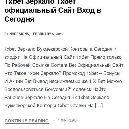
1xbet Зеркало 1хбет
официальный Сайт Вход в
Сегодня
BY
NHDESIGNS
FEBRUARY 5, 2025
1xbet Зеркало Букмекерской Конторы а Сегодня ⭐️
входят На Официальный Сайт 1хбет Прямо только
По Рабочей Ссылке Content Bet Официальный Сайт
Что Такое 1xbet Зеркало? Промокод 1xbet – Бонусы
И Акции Bet Вывод неснижаемых же 1 Х Бет Можно
Воспользоваться Бонусами?” соленск Найти
Рабочее Зеркало На Сегодня Бк 1xbet Зеркало
Букмекерской Конторы 1xbet Ставки На […]
CONTINUE READING
1 MIN READ