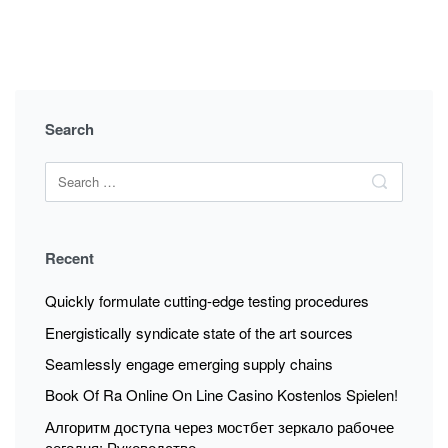
Search
Recent
Quickly formulate cutting-edge testing procedures
Energistically syndicate state of the art sources
Seamlessly engage emerging supply chains
Book Of Ra Online On Line Casino Kostenlos Spielen!
Алгоритм доступа через мостбет зеркало рабочее
сегодня: Руководство