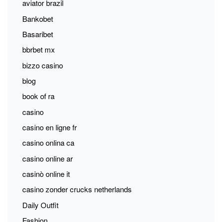
aviator brazil
Bankobet
Basaribet
bbrbet mx
bizzo casino
blog
book of ra
casino
casino en ligne fr
casino onlina ca
casino online ar
casinò online it
casino zonder crucks netherlands
Daily Outfit
Fashion