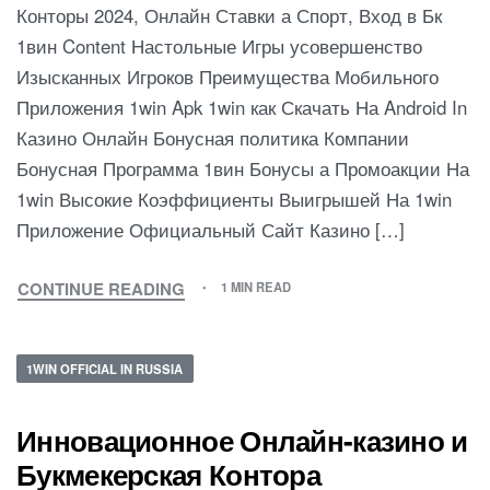
Конторы 2024, Онлайн Ставки а Спорт, Вход в Бк
1вин Content Настольные Игры усовершенство
Изысканных Игроков Преимущества Мобильного
Приложения 1win Apk 1win как Скачать На Android In
Казино Онлайн Бонусная политика Компании
Бонусная Программа 1вин Бонусы а Промоакции На
1win Высокие Коэффициенты Выигрышей На 1win
Приложение Официальный Сайт Казино […]
CONTINUE READING
1 MIN READ
1WIN OFFICIAL IN RUSSIA
Инновационное Онлайн-казино и
Букмекерская Контора