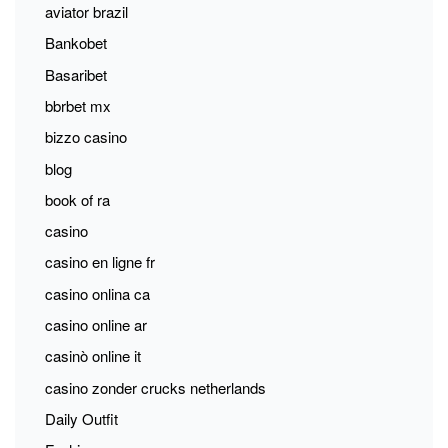
aviator brazil
Bankobet
Basaribet
bbrbet mx
bizzo casino
blog
book of ra
casino
casino en ligne fr
casino onlina ca
casino online ar
casinò online it
casino zonder crucks netherlands
Daily Outfit