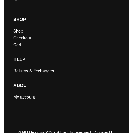
SHOP
Shop
Checkout
Cart
HELP
Returns & Exchanges
ABOUT
My account
© NH Designs 2026. All rights reserved. Powered by