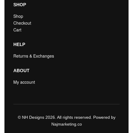
SHOP
Shop
Checkout
Cart
HELP
Returns & Exchanges
ABOUT
My account
© NH Designs 2026. All rights reserved. Powered by
Najmarketing.co