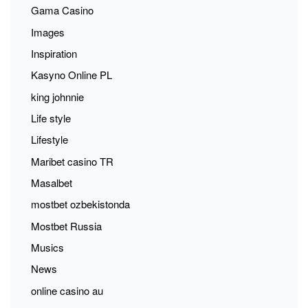
Gama Casino
Images
Inspiration
Kasyno Online PL
king johnnie
Life style
Lifestyle
Maribet casino TR
Masalbet
mostbet ozbekistonda
Mostbet Russia
Musics
News
online casino au