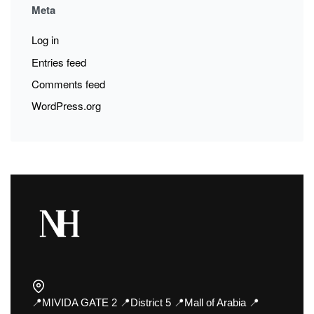
Meta
Log in
Entries feed
Comments feed
WordPress.org
📍MIVIDA GATE 2 📍District 5 📍Mall of Arabia 📍