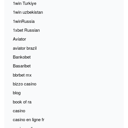
1win Turkiye
1win uzbekistan
1winRussia
1xbet Russian
Aviator
aviator brazil
Bankobet
Basaribet
bbrbet mx
bizzo casino
blog
book of ra
casino
casino en ligne fr