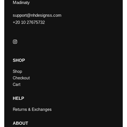
Madinaty
support@nhdesignss.com
+20 10 27675732
SHOP
Shop
Checkout
Cart
HELP
Returns & Exchanges
ABOUT